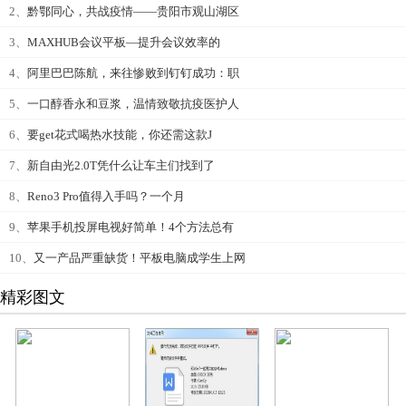
2、
黔鄂同心，共战疫情——贵阳市观山湖区
3、
MAXHUB会议平板—提升会议效率的
4、
阿里巴巴陈航，来往惨败到钉钉成功：职
5、
一口醇香永和豆浆，温情致敬抗疫医护人
6、
要get花式喝热水技能，你还需这款J
7、
新自由光2.0T凭什么让车主们找到了
8、
Reno3 Pro值得入手吗？一个月
9、
苹果手机投屏电视好简单！4个方法总有
10、
又一产品严重缺货！平板电脑成学生上网
精彩图文