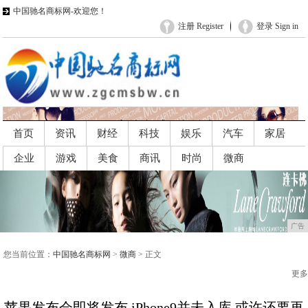
中国驰名商标网-欢迎您！
注册 Register
登录 Sign in
首页
资讯
财经
科技
娱乐
汽车
家居
企业
游戏
美食
商讯
时尚
微商
广告
广告
您当前位置：
中国驰名商标网
>
微商
> 正文
更多
苹果发布会即将发布 iPhone9并未入库 或许还要再