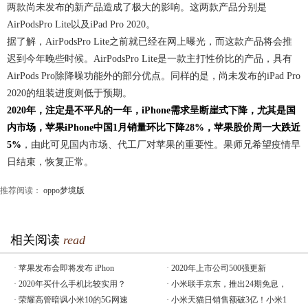
两款尚未发布的新产品造成了极大的影响。这两款产品分别是
AirPodsPro Lite以及iPad Pro 2020。
据了解，AirPodsPro Lite之前就已经在网上曝光，而这款产品将会推
迟到今年晚些时候。AirPodsPro Lite是一款主打性价比的产品，具有
AirPods Pro除降噪功能外的部分优点。同样的是，尚未发布的iPad Pro
2020的组装进度则低于预期。
2020年，注定是不平凡的一年，iPhone需求呈断崖式下降，尤其是国
内市场，苹果iPhone中国1月销量环比下降28%，苹果股价周一大跌近
5%
，由此可见国内市场、代工厂对苹果的重要性。果师兄希望疫情早
日结束，恢复正常。
推荐阅读：
oppo梦境版
相关阅读
read
·
苹果发布会即将发布 iPhon
·
2020年上市公司500强更新
·
2020年买什么手机比较实用？
·
小米联手京东，推出24期免息，
·
荣耀高管暗讽小米10的5G网速
·
小米天猫日销售额破3亿！小米1