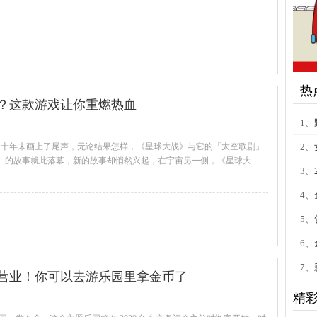
查看全文
热
？这款游戏让你重燃热血
1、
二个十年末画上了尾声，无论结果怎样，《星球大战》与它的「太空歌剧」
2、
」的故事就此落幕，新的故事却悄然兴起，在宇宙另一侧，《星球大
3、
查看全文
4、
5、
6、
7、
营业！你可以去游乐园里拿金币了
精