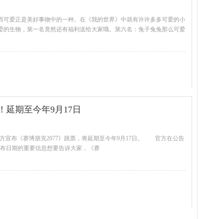
而可爱正是美好事物中的一种。在《我的世界》中就有许许多多可爱的小
爱的生物，第一名竟然还有福利送给大家哦。第六名：兔子兔兔那么可爱
查看全文
！延期至今年9月17日
Red官方宣布《赛博朋克2077》跳票，将延期至今年9月17日。 官方在公告
》发布日期的重要信息想要告诉大家，《赛
查看全文