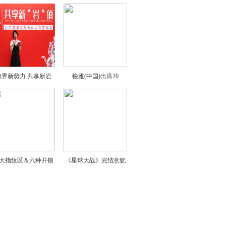
跨界新势力 共享新岩
锐雅(中国)出席20
大指纹区＆六种开锁
《星球大战》完结意犹