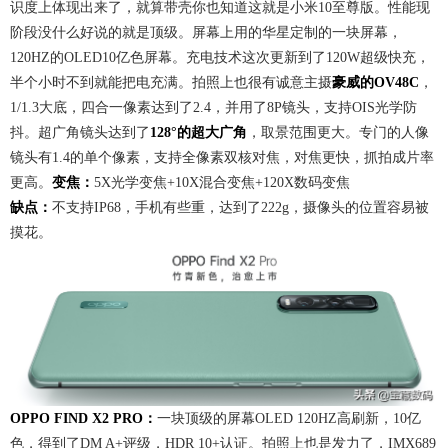
识度上体现出来了，就算带壳你也知道这就是小米10至尊版。性能现
阶段没什么好说的就是顶级。屏幕上用的华星定制的一块屏幕，
120HZ的OLED10亿色屏幕。充电技术这次更新到了120W超级快充，
半个小时不到就能把电充满。拍照上也很有诚意主摄
豪威的OV48C
，
1/1.3大底，四合一像素达到了2.4，并用了8P镜头，支持OIS光学防
抖。超广角镜头达到了
128°的超大广角
，取景范围更大。专门的人像
镜头有1.4的单个像素，支持全像素双核对焦，对焦更快，抓拍成片率
更高。
变焦：
5X光学变焦+10X混合变焦+120X数码变焦
缺点：
不支持IP68，手机有些重，达到了222g，摄像头的位置容易被
摸花。
OPPO FIND X2 PRO：
一块顶级的屏幕OLED 120HZ高刷新，10亿
色，得到了DM A+评级，HDR 10+认证。拍照上也是发力了，IMX689