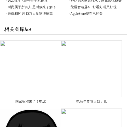
·
2020.8月《综合性手机推荐
·
舒达源天然苏打水，国家级优质好
·
时尚属于所有人 是时候来了解下
·
荣耀智慧屏X1:好看好听又好玩
·
云端相约 超15万人见证博德高
·
AppleStore现在已经关
相关图库
hot
国家标准来了！电冰
电商年货节大战：鼠