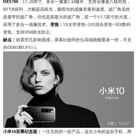
IMX700
、1/1.28英寸、多合一像素2.44微米，支持全像素八核对焦，
RYYB排列，大幅提高暗光，极暗光的成像质量和速度。超广角虽然
是最窄的超广角，但也是底最大的超广角，是一个1/1.5英寸的大底，
采用了多合一成像技术。
变焦：
5X光学变焦+10X混合变焦+50X数码
变焦。支持IP68防水防尘。
缺点：
前置挖孔影响观感，屏幕比较同价位高端旗舰要差一些，不支
持DDR5和UFS3.1。
小米10至尊纪念版：
一往无前的一款产品，这次小米的这款手机，辨