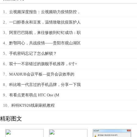
1、
云视频深度报告：云视频助力疫情防控，
2、
一口醇香永和豆浆，温情致敬抗疫医护人
3、
阿里巴巴陈航，来往惨败到钉钉成功：职
4、
黔鄂同心，共战疫情——贵阳市观山湖区
5、
手机密码忘记了怎么解锁？
6、
双十一不容错过的旗舰手机推荐，6寸+
7、
MAXHUB会议平板—提升会议效率的
8、
科比唯一代言过的手机品牌，分享一下我
9、
有看点更有萌点 HTC One (M
10、
科特KT926线刷刷机教程
精彩图文