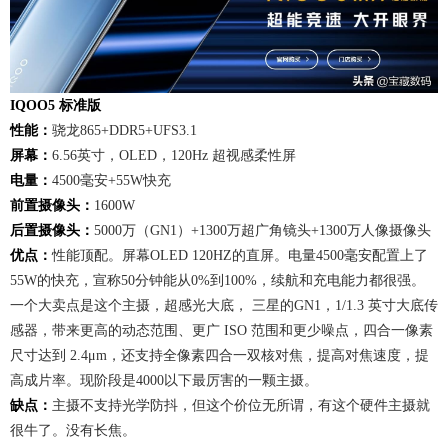
IQOO5 标准版
性能：
骁龙865+DDR5+UFS3.1
屏幕：
6.56英寸，OLED，120Hz 超视感柔性屏
电量：
4500毫安+55W快充
前置摄像头：
1600W
后置摄像头：
5000万（GN1）+1300万超广角镜头+1300万人像摄像头
优点：
性能顶配。屏幕OLED 120HZ的直屏。电量4500毫安配置上了
55W的快充，宣称50分钟能从0%到100%，续航和充电能力都很强。
一个大卖点是这个主摄，超感光大底， 三星的GN1，1/1.3 英寸大底传
感器，带来更高的动态范围、更广 ISO 范围和更少噪点，四合一像素
尺寸达到 2.4μm，还支持全像素四合一双核对焦，提高对焦速度，提
高成片率。现阶段是4000以下最厉害的一颗主摄。
缺点：
主摄不支持光学防抖，但这个价位无所谓，有这个硬件主摄就
很牛了。没有长焦。