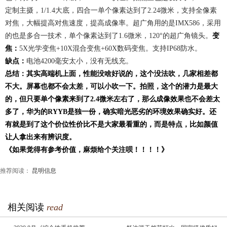
定制主摄，1/1.4大底，四合一单个像素达到了2.24微米，支持全像素
对焦，大幅提高对焦速度，提高成像率。超广角用的是IMX586，采用
的也是多合一技术，单个像素达到了1.6微米，120°的超广角镜头。
变
焦：
5X光学变焦+10X混合变焦+60X数码变焦。支持IP68防水。
缺点：
电池4200毫安太小，没有无线充。
总结：其实高端机上面，性能没啥好说的，这个没法吹，几家相差都
不大。屏幕也都不会太差，可以小吹一下。拍照，这个的潜力是最大
的，但只要单个像素来到了2.4微米左右了，那么成像效果也不会差太
多了，华为的RYYB是独一份，确实暗光恶劣的环境效果确实好。还
有就是到了这个价位性价比不是大家最看重的，而是特点，比如颜值
让人拿出来有辨识度。
《如果觉得有参考价值，麻烦给个关注呗！！！！》
推荐阅读：
昆明信息
相关阅读
read