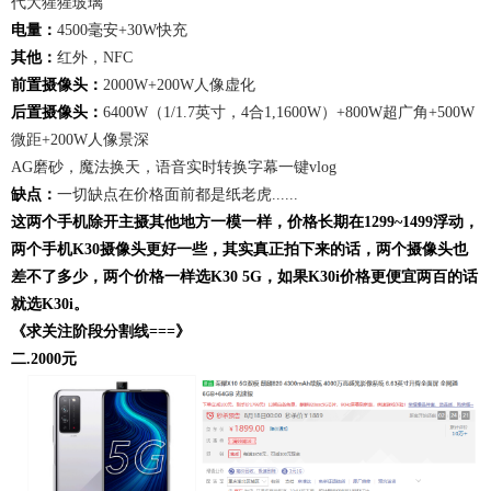
代大猩猩玻璃
电量：
4500毫安+30W快充
其他：
红外，NFC
前置摄像头：
2000W+200W人像虚化
后置摄像头：
6400W（1/1.7英寸，4合1,1600W）+800W超广角+500W
微距+200W人像景深
AG磨砂，魔法换天，语音实时转换字幕一键vlog
缺点：
一切缺点在价格面前都是纸老虎......
这两个手机除开主摄其他地方一模一样，价格长期在1299~1499浮动，
两个手机K30摄像头更好一些，其实真正拍下来的话，两个摄像头也
差不了多少，两个价格一样选K30 5G，如果K30i价格更便宜两百的话
就选K30i。
《求关注阶段分割线===》
二.2000元