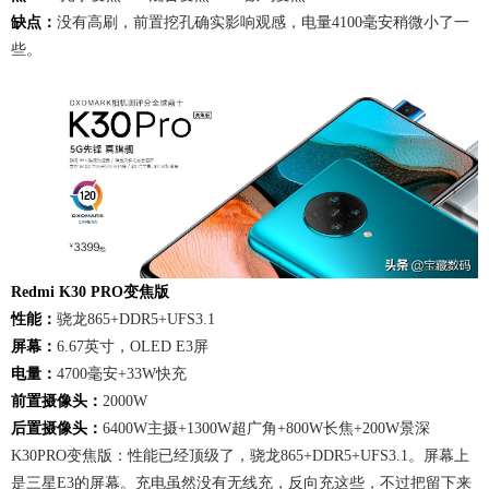
缺点：
没有高刷，前置挖孔确实影响观感，电量4100毫安稍微小了一
些。
Redmi K30 PRO变焦版
性能：
骁龙865+DDR5+UFS3.1
屏幕：
6.67英寸，OLED E3屏
电量：
4700毫安+33W快充
前置摄像头：
2000W
后置摄像头：
6400W主摄+1300W超广角+800W长焦+200W景深
K30PRO变焦版：性能已经顶级了，骁龙865+DDR5+UFS3.1。屏幕上
是三星E3的屏幕。充电虽然没有无线充，反向充这些，不过把留下来