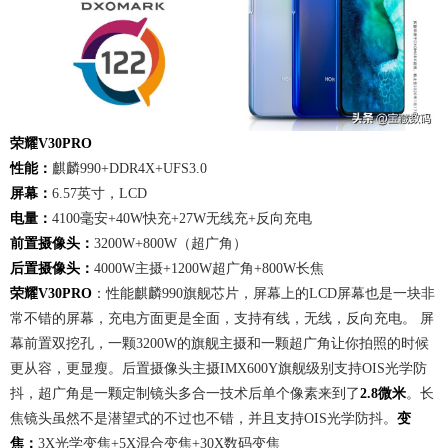
荣耀V30PRO
性能：
麒麟990+DDR4X+UFS3.0
屏幕：
6.57英寸，LCD
电量：
4100毫安+40W快充+27W无线充+反向充电
前置摄像头：
3200W+800W（超广角）
后置摄像头：
4000W主摄+1200W超广角+800W长焦
荣耀V30PRO
：性能麒麟990旗舰芯片，屏幕上的LCD屏幕也是一块非
常不错的屏幕，充电方面更是全面，支持有线，无线，反向充电。 屏
幕前置双挖孔，一颗3200W的旗舰主摄和一颗超广角让你拍照的时候
更从容，更显瘦。后置摄像头主摄IMX600Y旗舰级别支持OIS光学防
抖，超广角是一颗定制镜头多合一技术后单个像素来到了
2.8微米
。长
焦镜头虽然不是潜望式的不过也不错，并且支持OIS光学防抖。
变
焦：
3X光学变焦+5X混合变焦+30X数码变焦