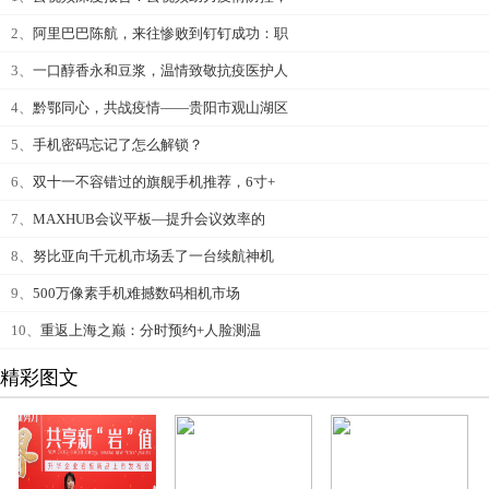
2、
阿里巴巴陈航，来往惨败到钉钉成功：职
3、
一口醇香永和豆浆，温情致敬抗疫医护人
4、
黔鄂同心，共战疫情——贵阳市观山湖区
5、
手机密码忘记了怎么解锁？
6、
双十一不容错过的旗舰手机推荐，6寸+
7、
MAXHUB会议平板—提升会议效率的
8、
努比亚向千元机市场丢了一台续航神机
9、
500万像素手机难撼数码相机市场
10、
重返上海之巅：分时预约+人脸测温
精彩图文