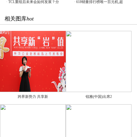
·
TCL重组后未来会如何发展？分
·
618销量排行榜唯一百元机,超
相关图库
hot
跨界新势力 共享新
锐雅(中国)出席2