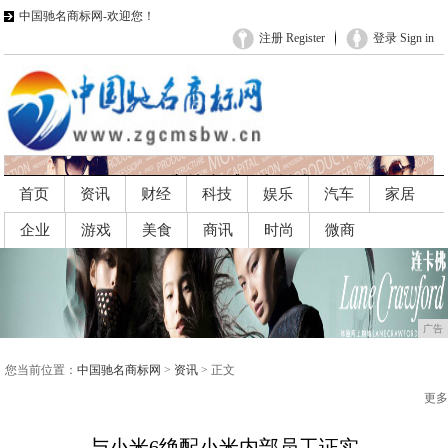
中国驰名商标网-欢迎您！
注册 Register
登录 Sign in
首页
资讯
财经
科技
娱乐
汽车
家居
企业
游戏
美食
商讯
时尚
微商
广告
广告
您当前位置：
中国驰名商标网
>
资讯
> 正文
更多
与小米6绝配小米内部员工证实