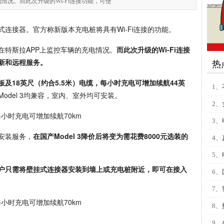
情况。而此次升级的Wi-Fi连接功能，可使
连接器。官方称新版本充电桩将具有Wi-Fi连接的功能。
在特斯拉APP上监控车辆的充电情况。
而此次升级的Wi-Fi连接
新和远程服务。
热
及18英尺（约合5.5米）电缆，每小时充电可增加续航44英
1、
 X和Model 3均兼容，室内、室外均可安装。
2、
3、
安装服务，
在国产Model 3降价后将变为需花费8000元选装的
4、
5、
户只需将壁挂式连接器安装到墙上或充电桩附近，即可在接入
6、
7、
8、
9、