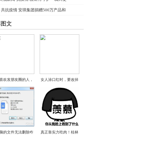
、
共抗疫情 安琪集团捐赠500万产品和
彩图文
喜欢发朋友圈的人，
女人涂口红时，要改掉
脑的文件无法删除咋
真正靠实力吃肉！桂林