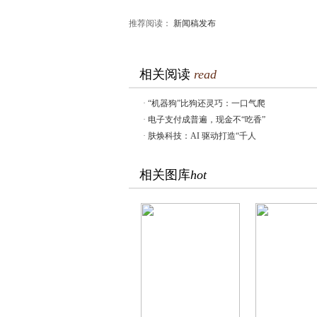
推荐阅读：
新闻稿发布
相关阅读
read
·
“机器狗”比狗还灵巧：一口气爬
·
电子支付成普遍，现金不“吃香”
·
肤焕科技：AI 驱动打造“千人
相关图库
hot