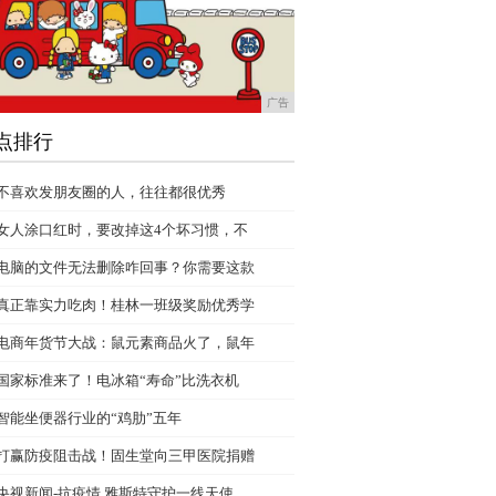
广告
点排行
不喜欢发朋友圈的人，往往都很优秀
女人涂口红时，要改掉这4个坏习惯，不
电脑的文件无法删除咋回事？你需要这款
真正靠实力吃肉！桂林一班级奖励优秀学
电商年货节大战：鼠元素商品火了，鼠年
国家标准来了！电冰箱“寿命”比洗衣机
智能坐便器行业的“鸡肋”五年
打赢防疫阻击战！固生堂向三甲医院捐赠
央视新闻-抗疫情 雅斯特守护一线天使