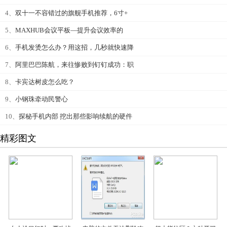
4、
双十一不容错过的旗舰手机推荐，6寸+
5、
MAXHUB会议平板—提升会议效率的
6、
手机发烫怎么办？用这招，几秒就快速降
7、
阿里巴巴陈航，来往惨败到钉钉成功：职
8、
卡宾达树皮怎么吃？
9、
小钢珠牵动民警心
10、
探秘手机内部 挖出那些影响续航的硬件
精彩图文