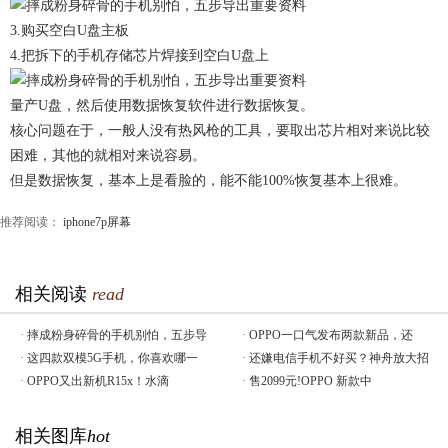
3.购买空白U盘主板
4.把拆下的手机存储芯片焊接到空白U盘上
量产U盘，然后使用数据恢复软件进行数据恢复。
核心问题在于，一般人没有热风枪的工具，要取出芯片相对来说比较
困难，其他的就相对来说容易。
但是数据恢复，基本上是看脸的，能不能100%恢复基本上很难。
推荐阅读：
iphone7p屏幕
相关阅读
read
·
摔成粉身碎骨的手机别怕，五步导
·
OPPO一口气发布两款新品，还
·
这四款双模5G手机，你喜欢哪一
·
还嫌电信手机不好买？神舟放大招
·
OPPO又出新机R15x！水滴
·
售2099元!OPPO 新款中
相关图库
hot