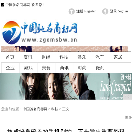
中国驰名商标网-欢迎您！
注册 Register
登录 Sign in
首页
资讯
财经
科技
娱乐
汽车
家居
企业
游戏
美食
商讯
时尚
微商
广告
广告
您当前位置：
中国驰名商标网
>
科技
> 正文
更多
摔成粉身碎骨的手机别怕，五步导出重要资料